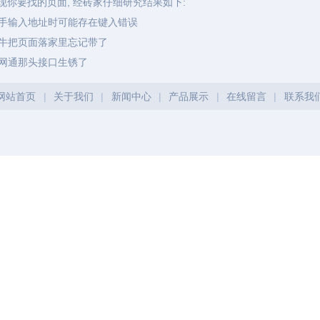
现你要找的页面, 经砖家仔细研究结果如下:
手输入地址时可能存在键入错误
牛把页面落家里忘记带了
网通那头接口生锈了
网站首页
|
关于我们
|
新闻中心
|
产品展示
|
在线留言
|
联系我