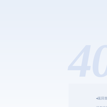
4
◂返回