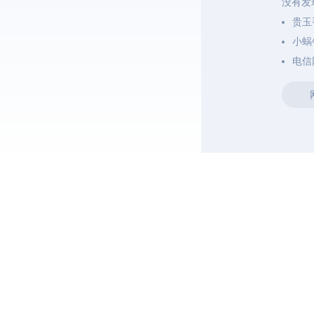
没有发
贵玉
小蜗
电信